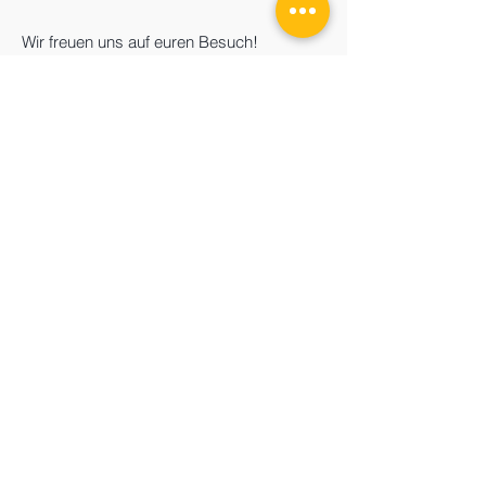
Wir freuen uns auf euren Besuch!
Stark GmbH & Co. KG
Neuen Bäue 22
35390 Gießen