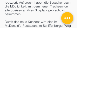
reduziert. Außerdem haben die Besucher auch
die Möglichkeit, mit dem neuen Tischservice
alle Speisen an ihren Sitzplatz gebracht zu
bekommen.
Durch das neue Konzept wird sich im
McDonald’s-Restaurant im Schiffenberger Weg
auch die Mitarbeiterzahl erhöhen. »Die Preise
verändern sich aber nicht«, versichert Steffen
Stark, der darauf hinweist, dass auch die
Außenanlage des Restaurants völlig neu
gestaltet wird.
Stark GmbH & Co. KG
Neuen Bäue 22
35390 Gießen
Telefon:
+49 (0) 6 41 - 98 44 49 - 0
Fax:
+49 (0) 6 41 - 98 44 49 - 22